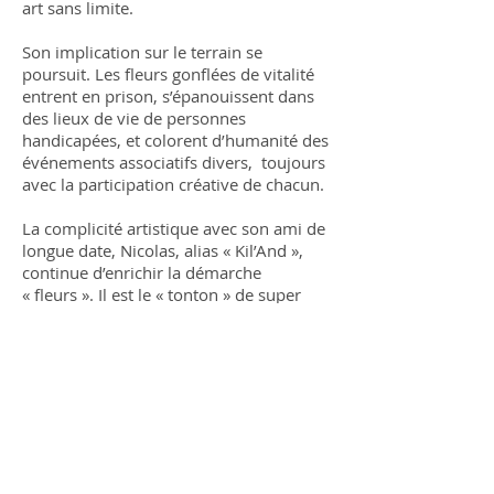
art sans limite.
Son implication sur le terrain se
poursuit. Les fleurs gonflées de vitalité
entrent en prison, s’épanouissent dans
des lieux de vie de personnes
handicapées, et colorent d’humanité des
événements associatifs divers, toujours
avec la participation créative de chacun.
La complicité artistique avec son ami de
longue date, Nicolas, alias « Kil’And »,
continue d’enrichir la démarche
« fleurs ». Il est le « tonton » de super
flower, spécialiste des images de
synthèse 3 D qu’il élabore avec Nowart
pour réaliser les vidéos.
En 2009, Nowart rencontre à Paris une
rappeuse chilienne dont il sait déjà le
talent. Une dizaine d’années auparavant,
l’artiste avait séjourné plusieurs jours à
Santiago du Chili pour graffer sur les