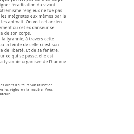
igner l’éradication du vivant.
’extrémisme religieux ne tue pas
 les intégristes eux mêmes par la
 les animait. On voit cet ancien
ement ou cet ex danseur se
ce de son corps.
la tyrannie, à travers cette
ou la feinte de celle-ci est son
ce de liberté. Et de sa fenêtre,
r ce qui se passe, elle est
, la tyrannie organisée de l’homme
es droits d’auteurs.Son utilisation
lon les règles en la matière. Vous
auteure.