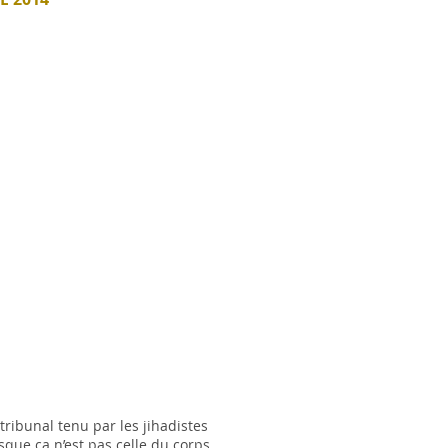
tribunal tenu par les jihadistes
sque ça n’est pas celle du corps