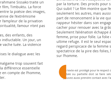
errahmane Sissako traite un
par la torture. Des procès pour s
r film, Timbuktu. La force
Qui subit ? Le film montre que l
 entre la poésie des images,
seulement les autres, mais aussi
rannie de l’extrémisme
part de renoncement à la vie qui
r l’ampleur de la privation
rappeur hésiter dans son engag
spiritualité, l’amour n’ont pas
cacher pour renouer avec la grâ
Seulement l’aliénation échappe à 
es, des enfants, des
femme, prise pour folle. La folie 
inéluctable. Un jour, un
ultime refuge. Il est le seul espa
 vache tuée. La violence
regard perspicace de la femme su
spectatrice de la pire des folies
ises le dialogue avec les
sur l’homme.
malgame trop souvent fait
 la différence essentielle
Ce texte est protégé pour le respect d
ise en compte de l’homme,
totale ou partielle doit se faire se
ster.
pouvez aussi prendre contact avec l’